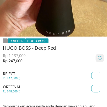
FOR HER
HUGO BOSS
HUGO BOSS - Deep Red
Rp 1,137,000
Rp 247,000
REJECT
Rp 247,000
( )
ORIGINAL
Rp 648,000
( )
Sempurnakan acara pesta anda dengan wewangian yang 